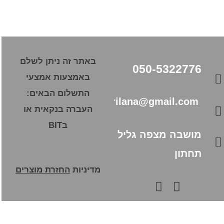
באתר זה ניתן לשלם
050-5322776
באמצעות אמצעי
התשלום הבאים:
pourilana@gmail.com
העברה בנקאית או
בBIT
מושבה מצפה גליל
תחתון
מדיניות
החזרת מוצרים