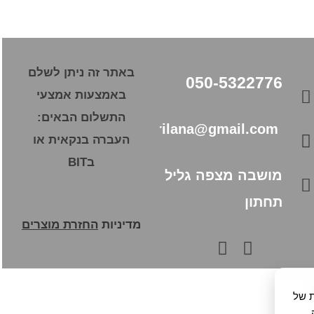
באתר זה ניתן לשלם
050-5322776
באמצעות אמצעי
התשלום הבאים:
pourilana@gmail.com
העברה בנקאית או
בBIT
מושבה מצפה גליל
תחתון
מדיניות
החזרת מוצרים
מים, לרבות של
.