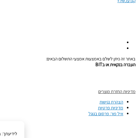
קנו עכשיו »
050-5322776
pourilana@gmail.com
מושבה מצפה גליל תחתון
באתר זה ניתן לשלם באמצעות אמצעי התשלום הבאים:
העברה בנקאית או בBIT
מדיניות
החזרת מוצרים
הצהרת נגישות
מדיניות פרטיות
איל פור: פרסום בגוגל