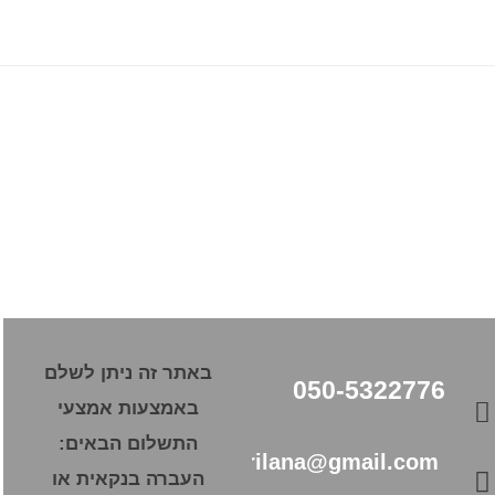
באתר זה ניתן לשלם
050-5322776
באמצעות אמצעי
התשלום הבאים:
pourilana@gmail.com
העברה בנקאית או